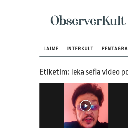
ObserverKult
LAJME
INTERKULT
PENTAGR
Etiketim: leka sefla video p