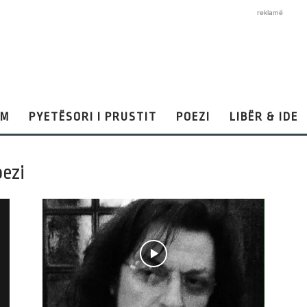
reklamë
AM
PYETËSORI I PRUSTIT
POEZI
LIBËR & IDE
oezi