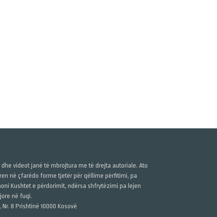
ë dhe videot janë të mbrojtura me të drejta autoriale. Ato
n në çfarëdo forme tjetër për qëllime përfitimi, pa
anoni Kushtet e përdorimit, ndërsa shfrytëzimi pa lejen
ore në fuqi.
, Nr. 8 Prishtinë 10000 Kosovë