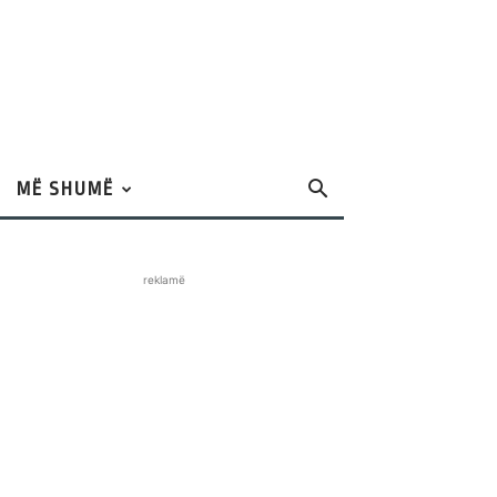
MË SHUMË
reklamë