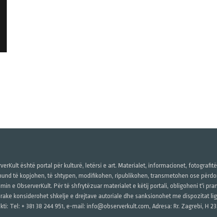
verKult është portal për kulturë, letërsi e art. Materialet, informacionet, fotografit
und të kopjohen, të shtypen, modifikohen, ripublikohen, transmetohen ose përdore
imin e ObserverKult. Për të shfrytëzuar materialet e këtij portali, obligoheni t'i pr
rake konsiderohet shkelje e drejtave autoriale dhe sanksionohet me dispozitat ligj
kti: Tel: + 381 38 244 951, e-mail: info@observerkult.com, Adresa: Rr. Zagrebi, H 23