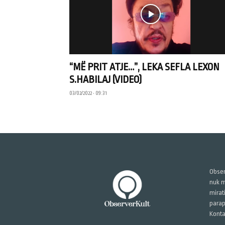
“MË PRIT ATJE…”, LEKA SEFLA LEXON
S.HABILAJ (VIDEO)
03/02/2022 • 09:31
Obser
nuk m
mirat
parap
Konta