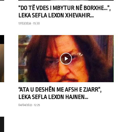
“DO TË VDES I MBYTUR NË BORXHE…”,
LEKA SEFLA LEXON XHEVAHIR...
17/02/2024 • 15:30
“ATA U DESHËN ME AFSH E ZJARR”,
LEKA SEFLA LEXON HAJNEN...
04/04/2022 • 12:25