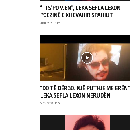
“TI S’PO VJEN”, LEKA SEFLA LEXON
POEZINË E XHEVAHIR SPAHIUT
20/10/2025 • 10:40
“DO TË DËRGOJ NJË PUTHJE ME ERËN”
LEKA SEFLA LEXON NERUDËN
13/04/2022 • 11:28