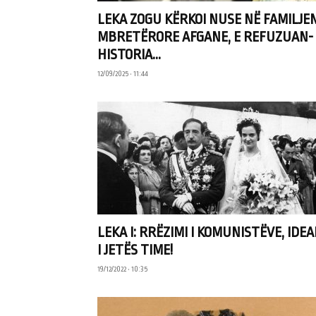
LEKA ZOGU KËRKOI NUSE NË FAMILJE
MBRETËRORE AFGANE, E REFUZUAN-
HISTORIA...
12/09/2025 • 11:44
LEKA I: RRËZIMI I KOMUNISTËVE, IDEA
I JETËS TIME!
19/12/2022 • 10:35