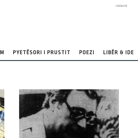
reklamë
AM
PYETËSORI I PRUSTIT
POEZI
LIBËR & IDE