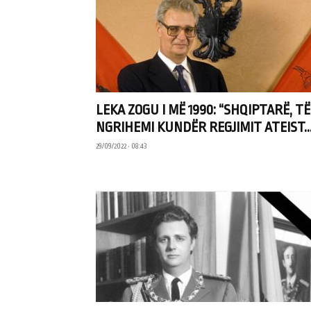
LEKA ZOGU I MË 1990: “SHQIPTARË, TË
NGRIHEMI KUNDËR REGJIMIT ATEIST..
29/09/2022 • 08:43