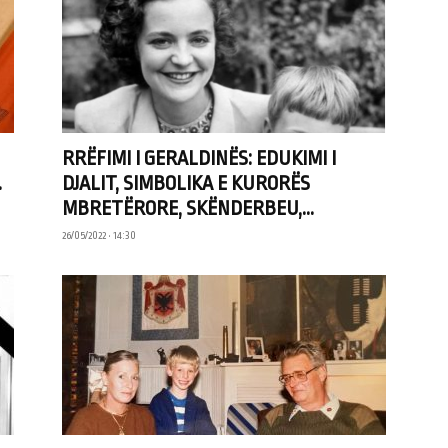
RRËFIMI I GERALDINËS: EDUKIMI I
.
DJALIT, SIMBOLIKA E KURORËS
MBRETËRORE, SKËNDERBEU,...
26/05/2022 • 14:30