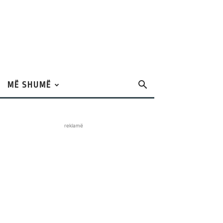
MË SHUMË
reklamë