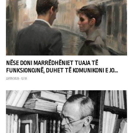
NËSE DONI MARRËDHËNIET TUAJA TË
FUNKSIONOJNË, DUHET TË KOMUNIKONI E JO...
22/09/2025 • 12:51