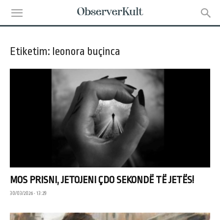
Etiketim: leonora buçinca
MOS PRISNI, JETOJENI ÇDO SEKONDË TË JETËS!
30/03/2026 • 13:29