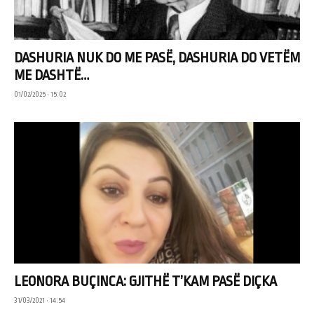
DASHURIA NUK DO ME PASË, DASHURIA DO VETËM
ME DASHTË…
01/02/2025 • 15:02
LEONORA BUÇINCA: GJITHË T’KAM PASË DIÇKA
31/03/2021 • 14:54