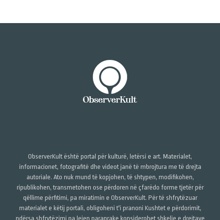
ObserverKult është portal për kulturë, letërsi e art. Materialet,
informacionet, fotografitë dhe videot janë të mbrojtura me të drejta
autoriale. Ato nuk mund të kopjohen, të shtypen, modifikohen,
ripublikohen, transmetohen ose përdoren në çfarëdo forme tjetër për
qëllime përfitimi, pa miratimin e ObserverKult. Për të shfrytëzuar
materialet e këtij portali, obligoheni t'i pranoni Kushtet e përdorimit,
ndërsa shfrytëzimi pa lejen paraprake konsiderohet shkelje e drejtave