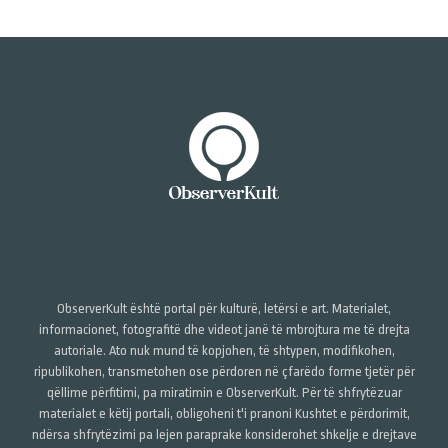
ObserverKult është portal për kulturë, letërsi e art. Materialet,
informacionet, fotografitë dhe videot janë të mbrojtura me të drejta
autoriale. Ato nuk mund të kopjohen, të shtypen, modifikohen,
ripublikohen, transmetohen ose përdoren në çfarëdo forme tjetër për
qëllime përfitimi, pa miratimin e ObserverKult. Për të shfrytëzuar
materialet e këtij portali, obligoheni t'i pranoni Kushtet e përdorimit,
ndërsa shfrytëzimi pa lejen paraprake konsiderohet shkelje e drejtave