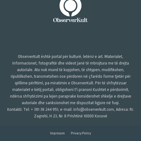
ObserverKult është portal për kulturë, letërsi e art. Materialet,
informacionet, fotografitë dhe videot janë të mbrojtura me të drejta
autoriale. Ato nuk mund të kopjohen, të shtypen, modifikohen,
ripublikohen, transmetohen ose përdoren në çfarëdo forme tjetër për
qëllime përfitimi, pa miratimin e ObserverKult. Për të shfrytëzuar
materialet e këtij portali, obligoheni t'i pranoni Kushtet e përdorimit,
ndërsa shfrytëzimi pa lejen paraprake konsiderohet shkelje e drejtave
autoriale dhe sanksionohet me dispozitat ligjore në fuqi.
Kontakti: Tel: + 381 38 244 951, e-mail: info@observerkult.com, Adresa: Rr.
Zagrebi, H 23, Nr. 8 Prishtinë 10000 Kosovë
Impresum
Privacy Policy