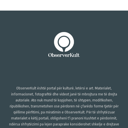
ObserverKult është portal për kulturë, letërsi e art. Materialet,
informacionet, fotografitë dhe videot janë të mbrojtura me të drejta
autoriale. Ato nuk mund të kopjohen, të shtypen, modifikohen,
ripublikohen, transmetohen ose përdoren në çfarëdo forme tjetër për
qëllime përfitimi, pa miratimin e ObserverKult. Për të shfrytëzuar
materialet e këtij portali, obligoheni t'i pranoni Kushtet e përdorimit,
ndërsa shfrytëzimi pa lejen paraprake konsiderohet shkelje e drejtave