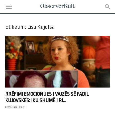
Etiketim: Lisa Kujofsa
RRËFIMI EMOCIONUES I VAJZËS SË FADIL
KUJOVSKËS: IKU SHUMË I RI…
06/03/2023 • 09:54