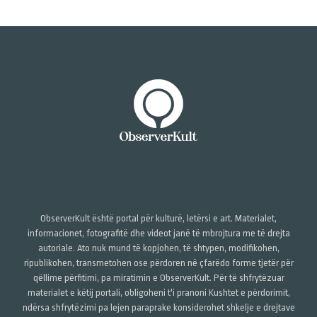
ObserverKult është portal për kulturë, letërsi e art. Materialet,
informacionet, fotografitë dhe videot janë të mbrojtura me të drejta
autoriale. Ato nuk mund të kopjohen, të shtypen, modifikohen,
ripublikohen, transmetohen ose përdoren në çfarëdo forme tjetër për
qëllime përfitimi, pa miratimin e ObserverKult. Për të shfrytëzuar
materialet e këtij portali, obligoheni t'i pranoni Kushtet e përdorimit,
ndërsa shfrytëzimi pa lejen paraprake konsiderohet shkelje e drejtave