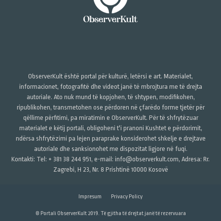
ObserverKult është portal për kulturë, letërsi e art. Materialet,
informacionet, fotografitë dhe videot janë të mbrojtura me të drejta
autoriale. Ato nuk mund të kopjohen, të shtypen, modifikohen,
ripublikohen, transmetohen ose përdoren në çfarëdo forme tjetër për
qëllime përfitimi, pa miratimin e ObserverKult. Për të shfrytëzuar
materialet e këtij portali, obligoheni t'i pranoni Kushtet e përdorimit,
ndërsa shfrytëzimi pa lejen paraprake konsiderohet shkelje e drejtave
autoriale dhe sanksionohet me dispozitat ligjore në fuqi.
Kontakti: Tel: + 381 38 244 951, e-mail: info@observerkult.com, Adresa: Rr.
Zagrebi, H 23, Nr. 8 Prishtinë 10000 Kosovë
Impresum
Privacy Policy
© Portali ObserverKult 2019. Të gjitha të drejtat janë të rezervuara