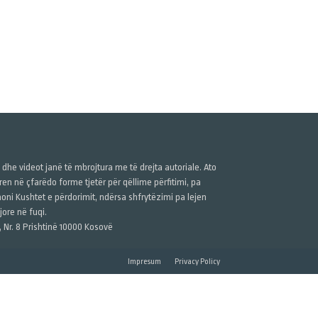
ë dhe videot janë të mbrojtura me të drejta autoriale. Ato
n në çfarëdo forme tjetër për qëllime përfitimi, pa
anoni Kushtet e përdorimit, ndërsa shfrytëzimi pa lejen
ore në fuqi.
, Nr. 8 Prishtinë 10000 Kosovë
Impresum
Privacy Policy