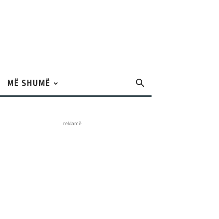
MË SHUMË
reklamë