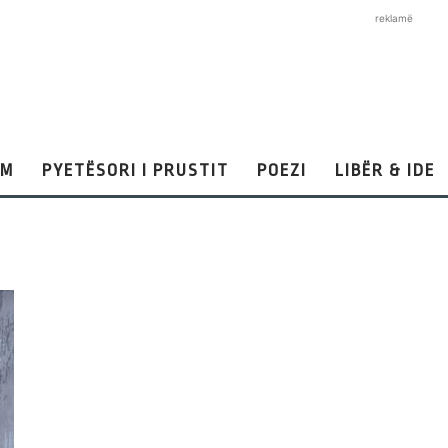
reklamë
AM
PYETËSORI I PRUSTIT
POEZI
LIBËR & IDE