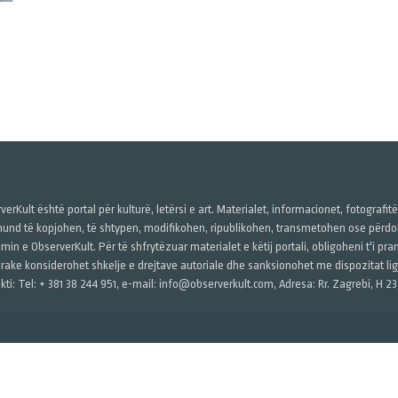
verKult është portal për kulturë, letërsi e art. Materialet, informacionet, fotografit
und të kopjohen, të shtypen, modifikohen, ripublikohen, transmetohen ose përdore
imin e ObserverKult. Për të shfrytëzuar materialet e këtij portali, obligoheni t'i pr
rake konsiderohet shkelje e drejtave autoriale dhe sanksionohet me dispozitat ligj
kti: Tel: + 381 38 244 951, e-mail: info@observerkult.com, Adresa: Rr. Zagrebi, H 23