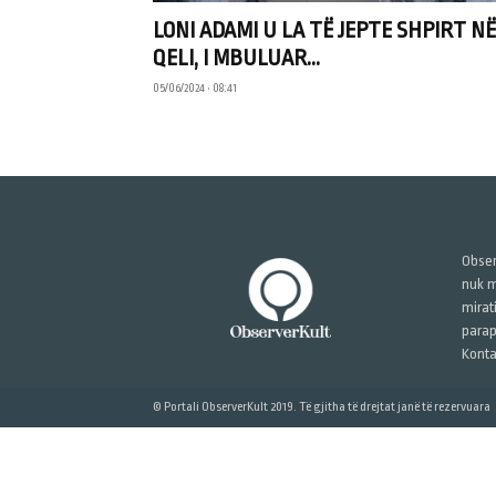
LONI ADAMI U LA TË JEPTE SHPIRT NË
QELI, I MBULUAR...
05/06/2024 • 08:41
Obser
nuk m
mirat
parap
Konta
© Portali ObserverKult 2019. Të gjitha të drejtat janë të rezervuara