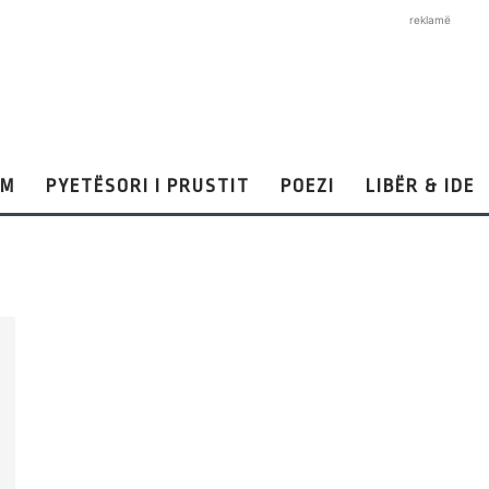
reklamë
AM
PYETËSORI I PRUSTIT
POEZI
LIBËR & IDE