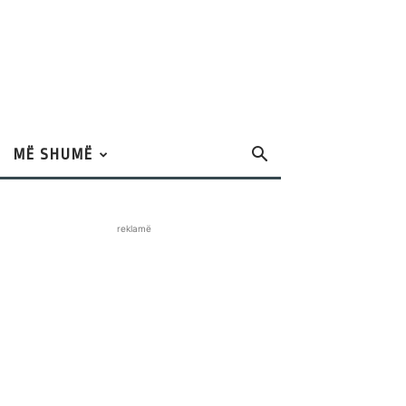
MË SHUMË
reklamë