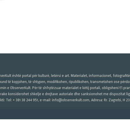
verKult është portal për kulturë, letërsi e art. Materialet, informacionet, fotografit
und të kopjohen, të shtypen, modifikohen, ripublikohen, transmetohen ose përdore
imin e ObserverKult. Për të shfrytëzuar materialet e këtij portali, obligoheni t'i pr
rake konsiderohet shkelje e drejtave autoriale dhe sanksionohet me dispozitat ligj
kti: Tel: + 381 38 244 951, e-mail: info@observerkult.com, Adresa: Rr. Zagrebi, H 23