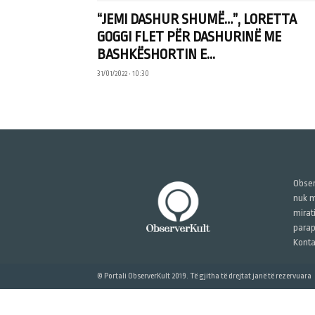
“JEMI DASHUR SHUMË…”, LORETTA
GOGGI FLET PËR DASHURINË ME
BASHKËSHORTIN E...
31/01/2022 • 10:30
Obser
nuk m
mirat
parap
Konta
© Portali ObserverKult 2019. Të gjitha të drejtat janë të rezervuara