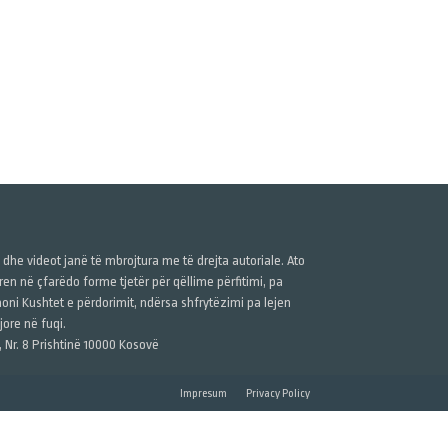
ë dhe videot janë të mbrojtura me të drejta autoriale. Ato
n në çfarëdo forme tjetër për qëllime përfitimi, pa
anoni Kushtet e përdorimit, ndërsa shfrytëzimi pa lejen
ore në fuqi.
, Nr. 8 Prishtinë 10000 Kosovë
Impresum
Privacy Policy