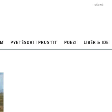
reklamë
AM
PYETËSORI I PRUSTIT
POEZI
LIBËR & IDE