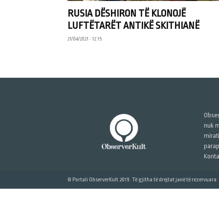
RUSIA DËSHIRON TË KLONOJË
LUFTËTARËT ANTIKË SKITHIANË
21/04/2021 • 12:15
Obser
nuk m
mirat
parap
Konta
© Portali ObserverKult 2019. Të gjitha të drejtat janë të rezervuara