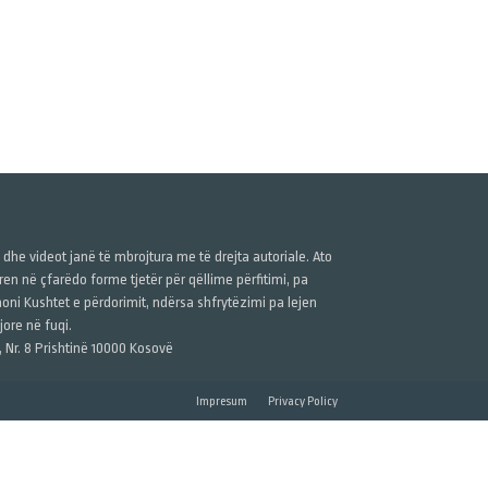
ë dhe videot janë të mbrojtura me të drejta autoriale. Ato
n në çfarëdo forme tjetër për qëllime përfitimi, pa
anoni Kushtet e përdorimit, ndërsa shfrytëzimi pa lejen
ore në fuqi.
, Nr. 8 Prishtinë 10000 Kosovë
Impresum
Privacy Policy