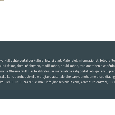
verKult është portal për kulturë, letërsi e art. Materialet, informacionet, fotografit
und të kopjohen, të shtypen, modifikohen, ripublikohen, transmetohen ose përdore
imin e ObserverKult. Për të shfrytëzuar materialet e këtij portali, obligoheni t'i pr
rake konsiderohet shkelje e drejtave autoriale dhe sanksionohet me dispozitat ligj
kti: Tel: + 381 38 244 951, e-mail: info@observerkult.com, Adresa: Rr. Zagrebi, H 23