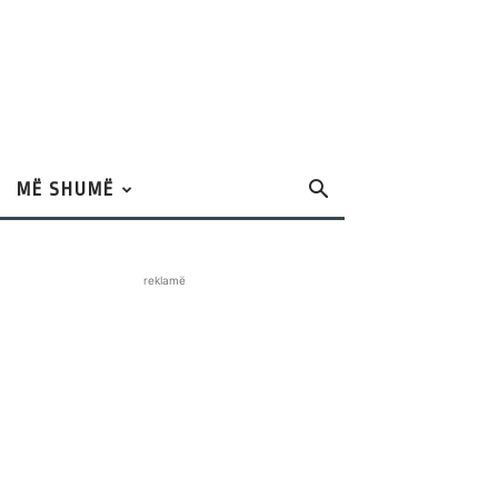
MË SHUMË
reklamë