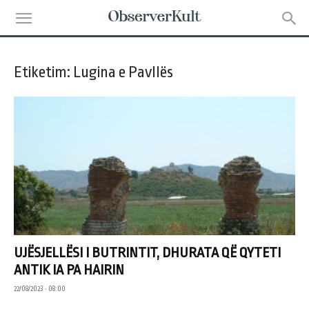
Etiketim: Lugina e Pavllës
UJËSJELLËSI I BUTRINTIT, DHURATA QË QYTETI
ANTIK IA PA HAIRIN
22/08/2023 • 08:00