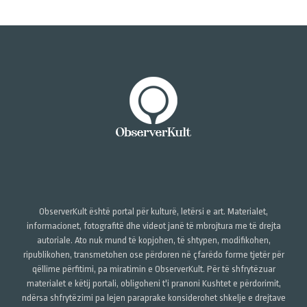
ObserverKult është portal për kulturë, letërsi e art. Materialet,
informacionet, fotografitë dhe videot janë të mbrojtura me të drejta
autoriale. Ato nuk mund të kopjohen, të shtypen, modifikohen,
ripublikohen, transmetohen ose përdoren në çfarëdo forme tjetër për
qëllime përfitimi, pa miratimin e ObserverKult. Për të shfrytëzuar
materialet e këtij portali, obligoheni t'i pranoni Kushtet e përdorimit,
ndërsa shfrytëzimi pa lejen paraprake konsiderohet shkelje e drejtave