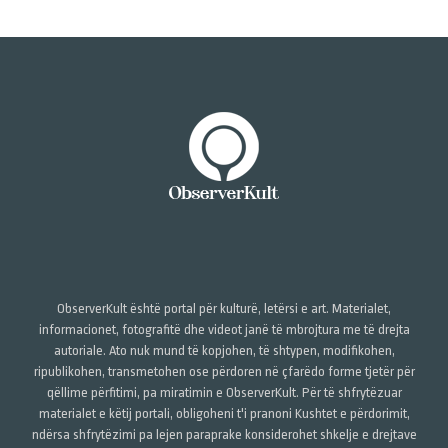
ObserverKult është portal për kulturë, letërsi e art. Materialet,
informacionet, fotografitë dhe videot janë të mbrojtura me të drejta
autoriale. Ato nuk mund të kopjohen, të shtypen, modifikohen,
ripublikohen, transmetohen ose përdoren në çfarëdo forme tjetër për
qëllime përfitimi, pa miratimin e ObserverKult. Për të shfrytëzuar
materialet e këtij portali, obligoheni t'i pranoni Kushtet e përdorimit,
ndërsa shfrytëzimi pa lejen paraprake konsiderohet shkelje e drejtave