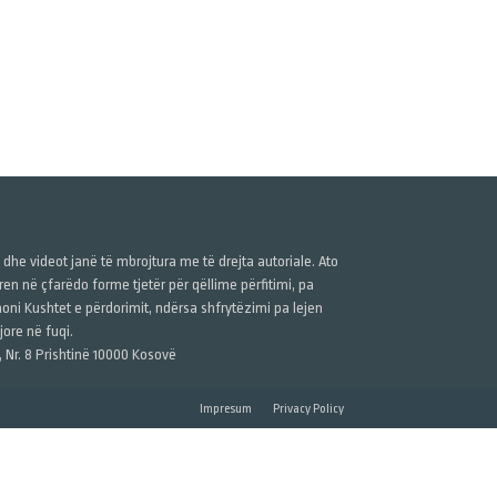
ë dhe videot janë të mbrojtura me të drejta autoriale. Ato
n në çfarëdo forme tjetër për qëllime përfitimi, pa
anoni Kushtet e përdorimit, ndërsa shfrytëzimi pa lejen
ore në fuqi.
, Nr. 8 Prishtinë 10000 Kosovë
Impresum
Privacy Policy