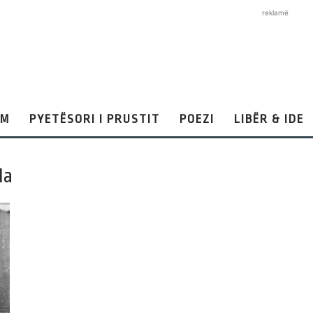
reklamë
AM
PYETËSORI I PRUSTIT
POEZI
LIBËR & IDE
la