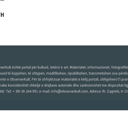
TH
verKult është portal për kulturë, letërsi e art. Materialet, informacionet, fotografit
und të kopjohen, të shtypen, modifikohen, ripublikohen, transmetohen ose përdore
imin e ObserverKult. Për të shfrytëzuar materialet e këtij portali, obligoheni t'i pr
rake konsiderohet shkelje e drejtave autoriale dhe sanksionohet me dispozitat ligj
kti: Tel: + 381 38 244 951, e-mail: info@observerkult.com, Adresa: Rr. Zagrebi, H 23