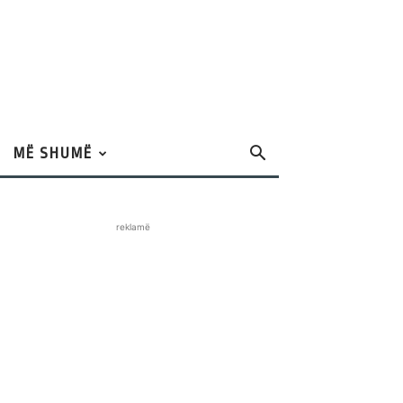
MË SHUMË
reklamë