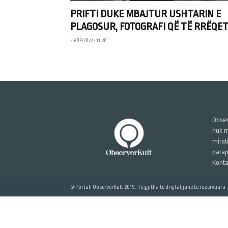
PRIFTI DUKE MBAJTUR USHTARIN E
PLAGOSUR, FOTOGRAFI QË TË RRËQE
25/03/2022 • 11:20
Obser
nuk m
mirat
parap
Konta
© Portali ObserverKult 2019. Të gjitha të drejtat janë të rezervuara