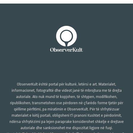
ObserverKult është portal për kulturë, letërsi e art. Materialet,
informacionet, fotografitë dhe videot janë të mbrojtura me të drejta
autoriale. Ato nuk mund të kopjohen, të shtypen, modifikohen,
ripublikohen, transmetohen ose përdoren në çfarëdo forme tjetër për
qëllime përfitimi, pa miratimin e ObserverKult. Për të shfrytëzuar
materialet e këtij portali, obligoheni t'i pranoni Kushtet e përdorimit,
ndërsa shfrytëzimi pa lejen paraprake konsiderohet shkelje e drejtave
autoriale dhe sanksionohet me dispozitat ligjore në fuqi.