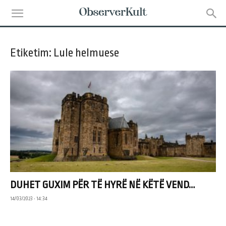
Etiketim: Lule helmuese
DUHET GUXIM PËR TË HYRË NË KËTË VEND…
14/03/2023 • 14:34