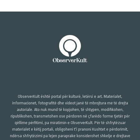
ObserverKult është portal për kulturë, letërsi e art. Materialet,
informacionet, fotografitë dhe videot janë të mbrojtura me të drejta
autoriale. Ato nuk mund të kopjohen, të shtypen, modifikohen,
ripublikohen, transmetohen ose përdoren në çfarëdo forme tjetër për
qëllime përfitimi, pa miratimin e ObserverKult. Për të shfrytëzuar
materialet e këtij portali, obligoheni t'i pranoni Kushtet e përdorimit,
ndërsa shfrytëzimi pa lejen paraprake konsiderohet shkelje e drejtave