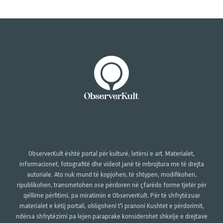
ObserverKult është portal për kulturë, letërsi e art. Materialet,
informacionet, fotografitë dhe videot janë të mbrojtura me të drejta
autoriale. Ato nuk mund të kopjohen, të shtypen, modifikohen,
ripublikohen, transmetohen ose përdoren në çfarëdo forme tjetër për
qëllime përfitimi, pa miratimin e ObserverKult. Për të shfrytëzuar
materialet e këtij portali, obligoheni t'i pranoni Kushtet e përdorimit,
ndërsa shfrytëzimi pa lejen paraprake konsiderohet shkelje e drejtave