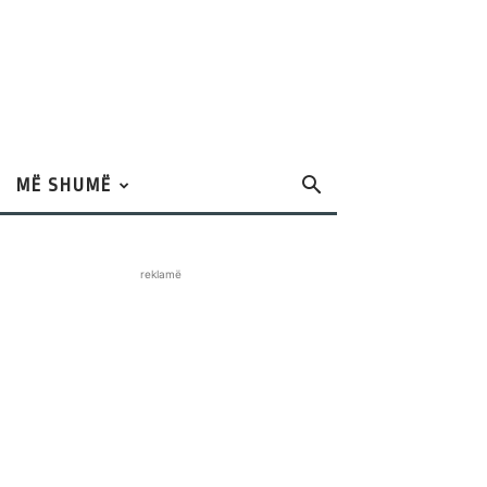
MË SHUMË
reklamë