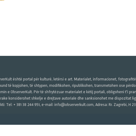
verKult është portal për kulturë, letërsi e art. Materialet, informacionet, fotografit
und të kopjohen, të shtypen, modifikohen, ripublikohen, transmetohen ose përdore
imin e ObserverKult. Për të shfrytëzuar materialet e këtij portali, obligoheni t'i pr
rake konsiderohet shkelje e drejtave autoriale dhe sanksionohet me dispozitat ligj
kti: Tel: + 381 38 244 951, e-mail: info@observerkult.com, Adresa: Rr. Zagrebi, H 23