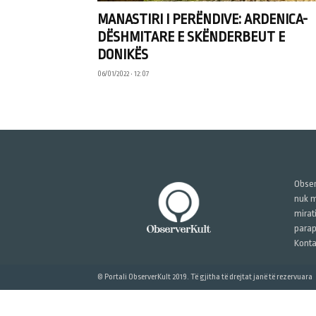
MANASTIRI I PERËNDIVE: ARDENICA-
DËSHMITARE E SKËNDERBEUT E
DONIKËS
06/01/2022 • 12:07
Obser
nuk m
mirat
parap
Konta
© Portali ObserverKult 2019. Të gjitha të drejtat janë të rezervuara