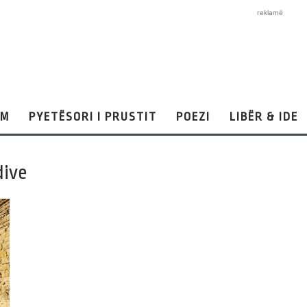
reklamë
AM
PYETËSORI I PRUSTIT
POEZI
LIBËR & IDE
dive