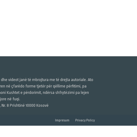
ë dhe videot janë të mbrojtura me të drejta autoriale. Ato
n në çfarëdo forme tjetër për qëllime përfitimi, pa
anoni Kushtet e përdorimit, ndërsa shfrytëzimi pa lejen
ore në fuqi.
, Nr. 8 Prishtinë 10000 Kosovë
Impresum
Privacy Policy