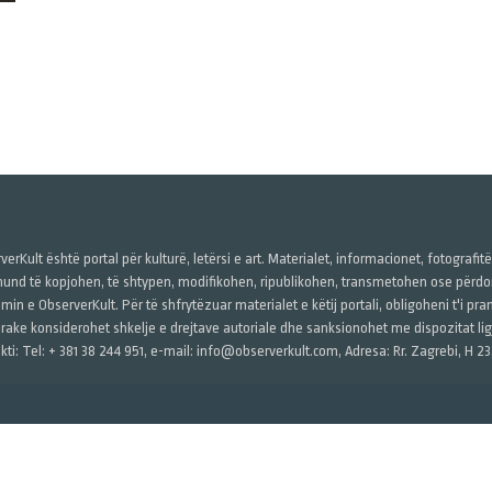
verKult është portal për kulturë, letërsi e art. Materialet, informacionet, fotografit
und të kopjohen, të shtypen, modifikohen, ripublikohen, transmetohen ose përdore
imin e ObserverKult. Për të shfrytëzuar materialet e këtij portali, obligoheni t'i pr
rake konsiderohet shkelje e drejtave autoriale dhe sanksionohet me dispozitat ligj
kti: Tel: + 381 38 244 951, e-mail: info@observerkult.com, Adresa: Rr. Zagrebi, H 23