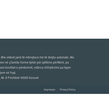
ë dhe videot janë të mbrojtura me të drejta autoriale. Ato
n në çfarëdo forme tjetër për qëllime përfitimi, pa
anoni Kushtet e përdorimit, ndërsa shfrytëzimi pa lejen
ore në fuqi.
, Nr. 8 Prishtinë 10000 Kosovë
Impresum
Privacy Policy