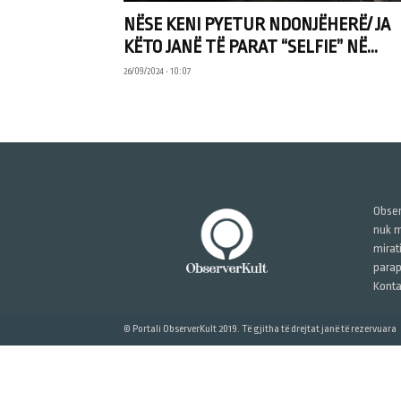
NËSE KENI PYETUR NDONJËHERË/ JA
KËTO JANË TË PARAT “SELFIE” NË...
26/09/2024 • 10:07
Obser
nuk m
mirat
parap
Konta
© Portali ObserverKult 2019. Të gjitha të drejtat janë të rezervuara