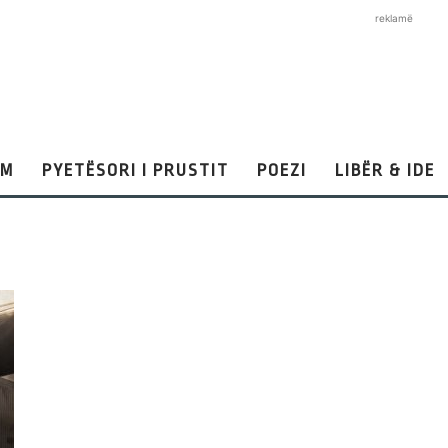
reklamë
AM
PYETËSORI I PRUSTIT
POEZI
LIBËR & IDE