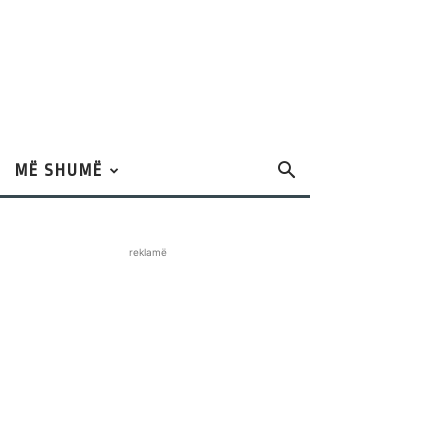
MË SHUMË
reklamë