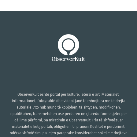
ObserverKult është portal për kulturë, letërsi e art. Materialet,
informacionet, fotografitë dhe videot janë të mbrojtura me të drejta
autoriale. Ato nuk mund të kopjohen, të shtypen, modifikohen,
ripublikohen, transmetohen ose përdoren në çfarëdo forme tjetër për
qëllime përfitimi, pa miratimin e ObserverKult. Për të shfrytëzuar
materialet e këtij portali, obligoheni t'i pranoni Kushtet e përdorimit,
ndërsa shfrytëzimi pa lejen paraprake konsiderohet shkelje e drejtave