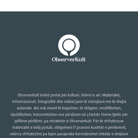
ObserverKult është portal për kulturë, letërsi e art. Materialet,
informacionet, fotografitë dhe videot janë të mbrojtura me të drejta
autoriale. Ato nuk mund të kopjohen, të shtypen, modifikohen,
ripublikohen, transmetohen ose përdoren në çfarëdo forme tjetër për
qëllime përfitimi, pa miratimin e ObserverKult. Për të shfrytëzuar
materialet e këtij portali, obligoheni t'i pranoni Kushtet e përdorimit,
ndërsa shfrytëzimi pa lejen paraprake konsiderohet shkelje e drejtave