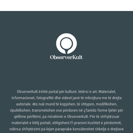
ObserverKult është portal për kulturë, letërsi e art. Materialet,
informacionet, fotografitë dhe videot janë të mbrojtura me të drejta
autoriale. Ato nuk mund të kopjohen, të shtypen, modifikohen,
ripublikohen, transmetohen ose përdoren në çfarëdo forme tjetër për
qëllime përfitimi, pa miratimin e ObserverKult. Për të shfrytëzuar
materialet e këtij portali, obligoheni t'i pranoni Kushtet e përdorimit,
ndërsa shfrytëzimi pa lejen paraprake konsiderohet shkelje e drejtave