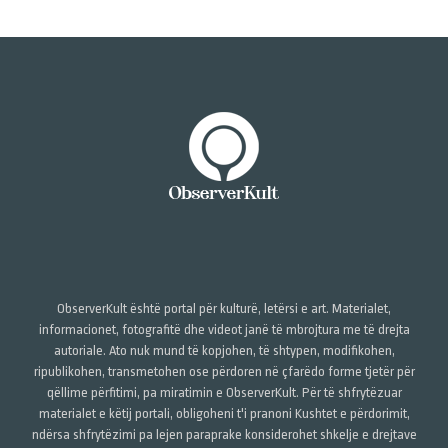
ObserverKult është portal për kulturë, letërsi e art. Materialet,
informacionet, fotografitë dhe videot janë të mbrojtura me të drejta
autoriale. Ato nuk mund të kopjohen, të shtypen, modifikohen,
ripublikohen, transmetohen ose përdoren në çfarëdo forme tjetër për
qëllime përfitimi, pa miratimin e ObserverKult. Për të shfrytëzuar
materialet e këtij portali, obligoheni t'i pranoni Kushtet e përdorimit,
ndërsa shfrytëzimi pa lejen paraprake konsiderohet shkelje e drejtave