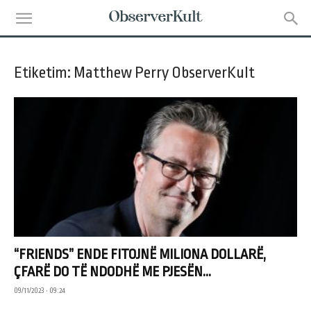
Etiketim: Matthew Perry ObserverKult
“FRIENDS” ENDE FITOJNË MILIONA DOLLARË,
ÇFARË DO TË NDODHË ME PJESËN...
09/11/2023 • 09:24