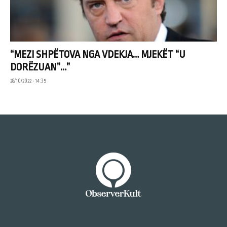
“MEZI SHPËTOVA NGA VDEKJA… MJEKËT “U
DORËZUAN”…”
28/10/2022 • 14:35