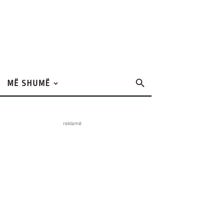
MË SHUMË
reklamë