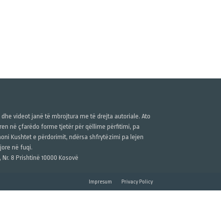
ë dhe videot janë të mbrojtura me të drejta autoriale. Ato
n në çfarëdo forme tjetër për qëllime përfitimi, pa
anoni Kushtet e përdorimit, ndërsa shfrytëzimi pa lejen
ore në fuqi.
, Nr. 8 Prishtinë 10000 Kosovë
Impresum
Privacy Policy