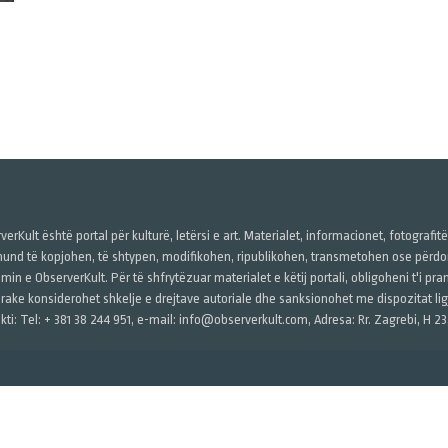
verKult është portal për kulturë, letërsi e art. Materialet, informacionet, fotografit
und të kopjohen, të shtypen, modifikohen, ripublikohen, transmetohen ose përdore
imin e ObserverKult. Për të shfrytëzuar materialet e këtij portali, obligoheni t'i pr
rake konsiderohet shkelje e drejtave autoriale dhe sanksionohet me dispozitat ligj
kti: Tel: + 381 38 244 951, e-mail: info@observerkult.com, Adresa: Rr. Zagrebi, H 23