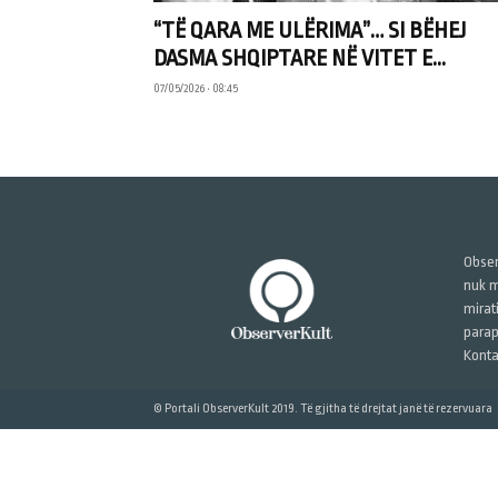
“TË QARA ME ULËRIMA”… SI BËHEJ
DASMA SHQIPTARE NË VITET E...
07/05/2026 • 08:45
Obser
nuk m
mirat
parap
Konta
© Portali ObserverKult 2019. Të gjitha të drejtat janë të rezervuara