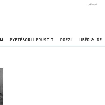
reklamë
AM
PYETËSORI I PRUSTIT
POEZI
LIBËR & IDE