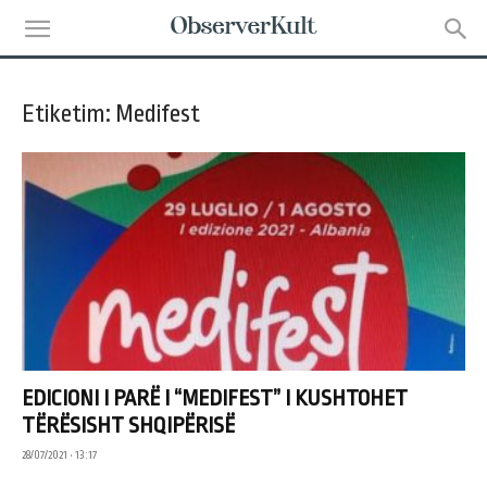
Etiketim: Medifest
EDICIONI I PARË I “MEDIFEST” I KUSHTOHET
TËRËSISHT SHQIPËRISË
28/07/2021 • 13:17