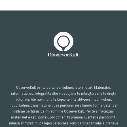
ObserverKult është portal për kulturë, letërsi e art. Materialet,
informacionet, fotografitë dhe videot janë të mbrojtura me të drejta
autoriale. Ato nuk mund të kopjohen, të shtypen, modifikohen,
ripublikohen, transmetohen ose përdoren në çfarëdo forme tjetër për
qëllime përfitimi, pa miratimin e ObserverKult. Për të shfrytëzuar
materialet e këtij portali, obligoheni t'i pranoni Kushtet e përdorimit,
ndërsa shfrytëzimi pa lejen paraprake konsiderohet shkelje e drejtave