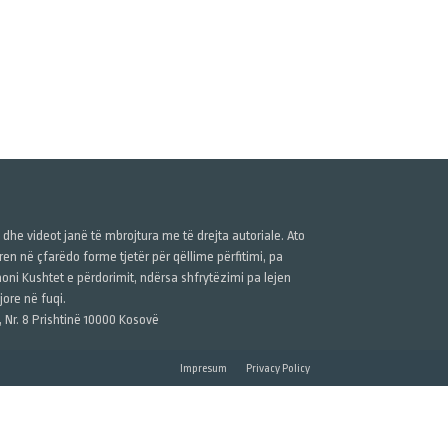
ë dhe videot janë të mbrojtura me të drejta autoriale. Ato
n në çfarëdo forme tjetër për qëllime përfitimi, pa
anoni Kushtet e përdorimit, ndërsa shfrytëzimi pa lejen
ore në fuqi.
, Nr. 8 Prishtinë 10000 Kosovë
Impresum
Privacy Policy