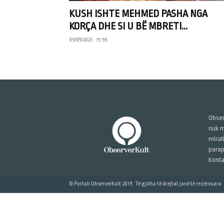
KUSH ISHTE MEHMED PASHA NGA
KORÇA DHE SI U BË MBRETI...
05/09/2023 • 15:55
Obser
nuk m
mirat
parap
Konta
© Portali ObserverKult 2019. Të gjitha të drejtat janë të rezervuara