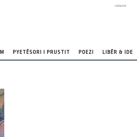
reklamë
AM
PYETËSORI I PRUSTIT
POEZI
LIBËR & IDE