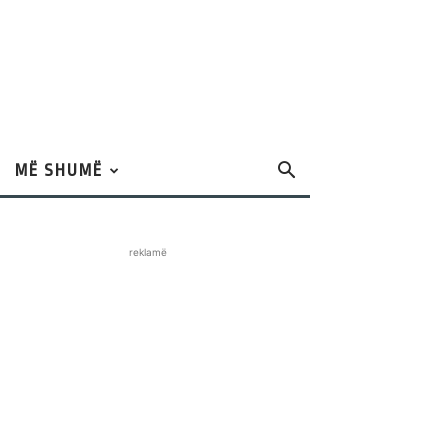
MË SHUMË
reklamë