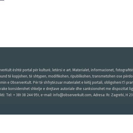
verKult është portal për kulturë, letërsi e art. Materialet, informacionet, fotografit
und të kopjohen, të shtypen, modifikohen, ripublikohen, transmetohen ose përdore
imin e ObserverKult. Për të shfrytëzuar materialet e këtij portali, obligoheni t'i pr
rake konsiderohet shkelje e drejtave autoriale dhe sanksionohet me dispozitat ligj
kti: Tel: + 381 38 244 951, e-mail: info@observerkult.com, Adresa: Rr. Zagrebi, H 23