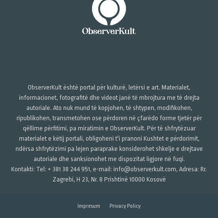
ObserverKult është portal për kulturë, letërsi e art. Materialet,
informacionet, fotografitë dhe videot janë të mbrojtura me të drejta
autoriale. Ato nuk mund të kopjohen, të shtypen, modifikohen,
ripublikohen, transmetohen ose përdoren në çfarëdo forme tjetër për
qëllime përfitimi, pa miratimin e ObserverKult. Për të shfrytëzuar
materialet e këtij portali, obligoheni t'i pranoni Kushtet e përdorimit,
ndërsa shfrytëzimi pa lejen paraprake konsiderohet shkelje e drejtave
autoriale dhe sanksionohet me dispozitat ligjore në fuqi.
Kontakti: Tel: + 381 38 244 951, e-mail: info@observerkult.com, Adresa: Rr.
Zagrebi, H 23, Nr. 8 Prishtinë 10000 Kosovë
Impresum
Privacy Policy