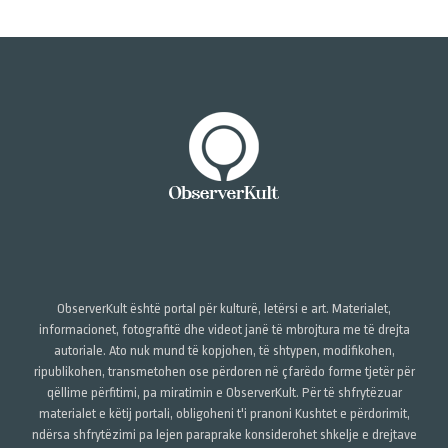
ObserverKult është portal për kulturë, letërsi e art. Materialet,
informacionet, fotografitë dhe videot janë të mbrojtura me të drejta
autoriale. Ato nuk mund të kopjohen, të shtypen, modifikohen,
ripublikohen, transmetohen ose përdoren në çfarëdo forme tjetër për
qëllime përfitimi, pa miratimin e ObserverKult. Për të shfrytëzuar
materialet e këtij portali, obligoheni t'i pranoni Kushtet e përdorimit,
ndërsa shfrytëzimi pa lejen paraprake konsiderohet shkelje e drejtave