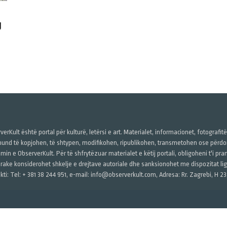
J
verKult është portal për kulturë, letërsi e art. Materialet, informacionet, fotografit
und të kopjohen, të shtypen, modifikohen, ripublikohen, transmetohen ose përdore
imin e ObserverKult. Për të shfrytëzuar materialet e këtij portali, obligoheni t'i pr
rake konsiderohet shkelje e drejtave autoriale dhe sanksionohet me dispozitat ligj
kti: Tel: + 381 38 244 951, e-mail: info@observerkult.com, Adresa: Rr. Zagrebi, H 23