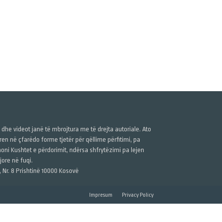
ë dhe videot janë të mbrojtura me të drejta autoriale. Ato
n në çfarëdo forme tjetër për qëllime përfitimi, pa
anoni Kushtet e përdorimit, ndërsa shfrytëzimi pa lejen
ore në fuqi.
, Nr. 8 Prishtinë 10000 Kosovë
Impresum
Privacy Policy