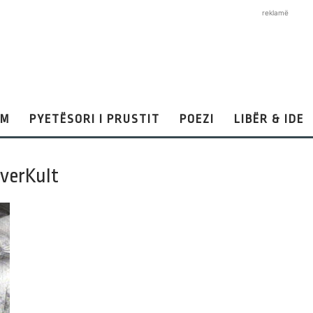
reklamë
AM
PYETËSORI I PRUSTIT
POEZI
LIBËR & IDE
rverKult