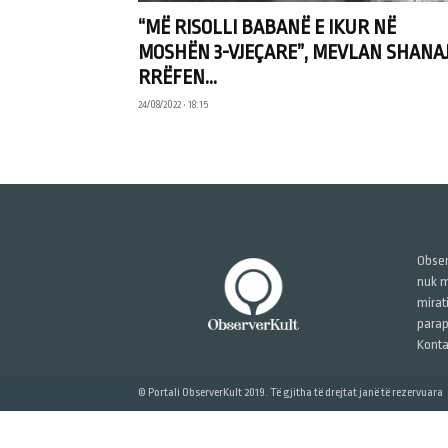
“MË RISOLLI BABANË E IKUR NË
MOSHËN 3-VJEÇARE”, MEVLAN SHANA
RRËFEN...
24/08/2022 • 18:15
Obser
nuk m
mirat
parap
Konta
© Portali ObserverKult 2019. Të gjitha të drejtat janë të rezervuara