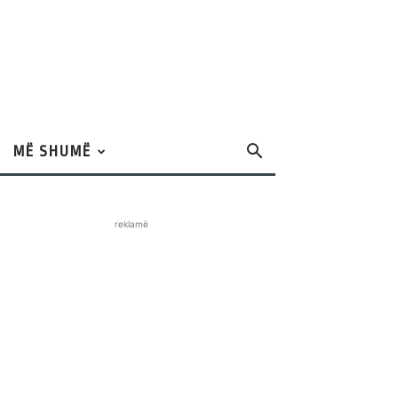
MË SHUMË
reklamë