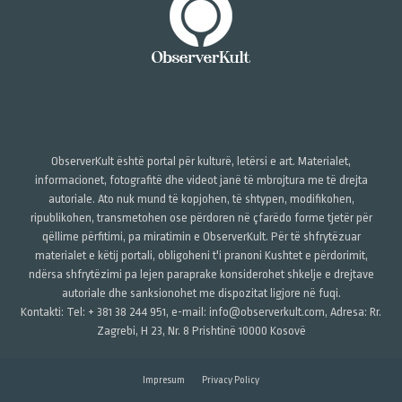
ObserverKult është portal për kulturë, letërsi e art. Materialet,
informacionet, fotografitë dhe videot janë të mbrojtura me të drejta
autoriale. Ato nuk mund të kopjohen, të shtypen, modifikohen,
ripublikohen, transmetohen ose përdoren në çfarëdo forme tjetër për
qëllime përfitimi, pa miratimin e ObserverKult. Për të shfrytëzuar
materialet e këtij portali, obligoheni t'i pranoni Kushtet e përdorimit,
ndërsa shfrytëzimi pa lejen paraprake konsiderohet shkelje e drejtave
autoriale dhe sanksionohet me dispozitat ligjore në fuqi.
Kontakti: Tel: + 381 38 244 951, e-mail: info@observerkult.com, Adresa: Rr.
Zagrebi, H 23, Nr. 8 Prishtinë 10000 Kosovë
Impresum
Privacy Policy