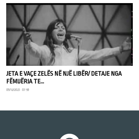
JETA E VAÇE ZELËS NË NJË LIBËR/ DETAJE NGA
FËMIJËRIA TE...
09/12/2023 • 07:59