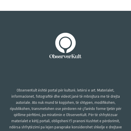
ObserverKult është portal për kulturë, letërsi e art. Materialet,
informacionet, fotografitë dhe videot janë të mbrojtura me të drejta
autoriale. Ato nuk mund të kopjohen, të shtypen, modifikohen,
ripublikohen, transmetohen ose përdoren në çfarëdo forme tjetër për
qëllime përfitimi, pa miratimin e ObserverKult. Për të shfrytëzuar
materialet e këtij portali, obligoheni t'i pranoni Kushtet e përdorimit,
ndërsa shfrytëzimi pa lejen paraprake konsiderohet shkelje e drejtave