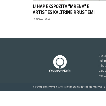
U HAP EKSPOZITA “MRENA” E
ARTISTES KALTRINË RRUSTEMI
19/06/2023 • 08:39
Obser
nuk m
mirat
parap
Konta
© Portali ObserverKult 2019. Të gjitha të drejtat janë të rezervuara