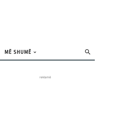
MË SHUMË
reklamë