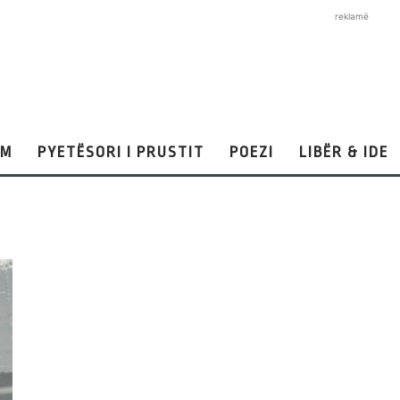
reklamë
AM
PYETËSORI I PRUSTIT
POEZI
LIBËR & IDE