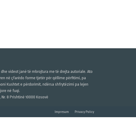
ë dhe videot janë të mbrojtura me të drejta autoriale. Ato
n në çfarëdo forme tjetër për qëllime përfitimi, pa
anoni Kushtet e përdorimit, ndërsa shfrytëzimi pa lejen
ore në fuqi.
, Nr. 8 Prishtinë 10000 Kosovë
Impresum
Privacy Policy