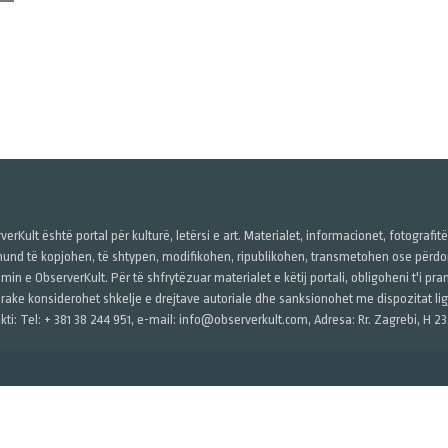
verKult është portal për kulturë, letërsi e art. Materialet, informacionet, fotografit
und të kopjohen, të shtypen, modifikohen, ripublikohen, transmetohen ose përdore
imin e ObserverKult. Për të shfrytëzuar materialet e këtij portali, obligoheni t'i pr
rake konsiderohet shkelje e drejtave autoriale dhe sanksionohet me dispozitat ligj
kti: Tel: + 381 38 244 951, e-mail: info@observerkult.com, Adresa: Rr. Zagrebi, H 23