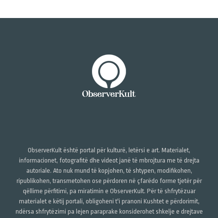
ObserverKult është portal për kulturë, letërsi e art. Materialet,
informacionet, fotografitë dhe videot janë të mbrojtura me të drejta
autoriale. Ato nuk mund të kopjohen, të shtypen, modifikohen,
ripublikohen, transmetohen ose përdoren në çfarëdo forme tjetër për
qëllime përfitimi, pa miratimin e ObserverKult. Për të shfrytëzuar
materialet e këtij portali, obligoheni t'i pranoni Kushtet e përdorimit,
ndërsa shfrytëzimi pa lejen paraprake konsiderohet shkelje e drejtave