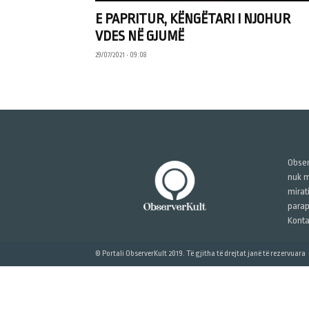
E PAPRITUR, KËNGËTARI I NJOHUR
VDES NË GJUMË
29/07/2021 • 09:08
Obser
nuk m
mirat
parap
Konta
© Portali ObserverKult 2019. Të gjitha të drejtat janë të rezervuara