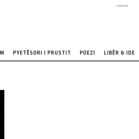
reklamë
AM
PYETËSORI I PRUSTIT
POEZI
LIBËR & IDE