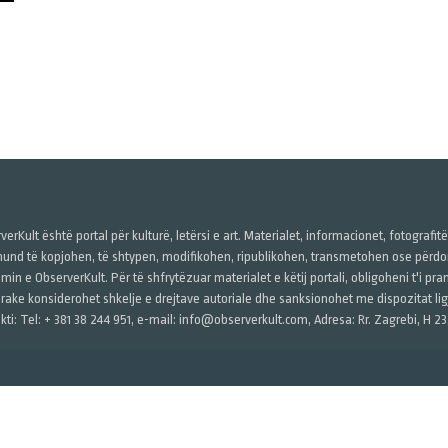
verKult është portal për kulturë, letërsi e art. Materialet, informacionet, fotografit
und të kopjohen, të shtypen, modifikohen, ripublikohen, transmetohen ose përdore
imin e ObserverKult. Për të shfrytëzuar materialet e këtij portali, obligoheni t'i pr
rake konsiderohet shkelje e drejtave autoriale dhe sanksionohet me dispozitat ligj
kti: Tel: + 381 38 244 951, e-mail: info@observerkult.com, Adresa: Rr. Zagrebi, H 23