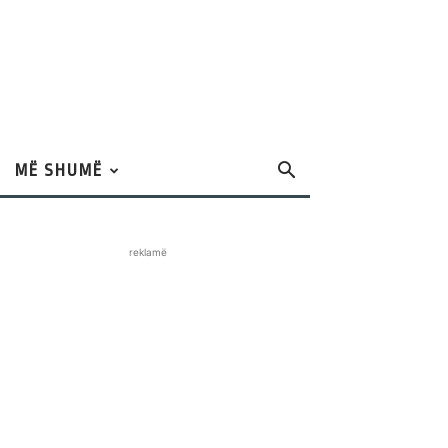
MË SHUMË
reklamë