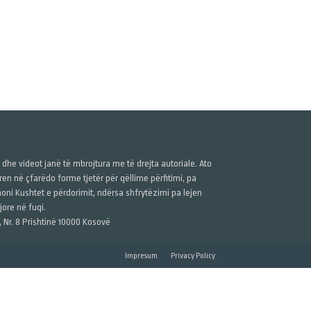
ë dhe videot janë të mbrojtura me të drejta autoriale. Ato
n në çfarëdo forme tjetër për qëllime përfitimi, pa
anoni Kushtet e përdorimit, ndërsa shfrytëzimi pa lejen
ore në fuqi.
, Nr. 8 Prishtinë 10000 Kosovë
Impresum
Privacy Policy