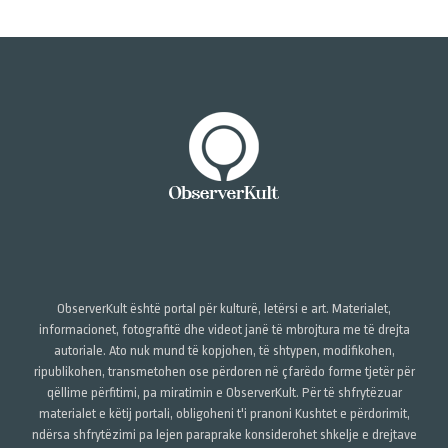
ObserverKult është portal për kulturë, letërsi e art. Materialet,
informacionet, fotografitë dhe videot janë të mbrojtura me të drejta
autoriale. Ato nuk mund të kopjohen, të shtypen, modifikohen,
ripublikohen, transmetohen ose përdoren në çfarëdo forme tjetër për
qëllime përfitimi, pa miratimin e ObserverKult. Për të shfrytëzuar
materialet e këtij portali, obligoheni t'i pranoni Kushtet e përdorimit,
ndërsa shfrytëzimi pa lejen paraprake konsiderohet shkelje e drejtave