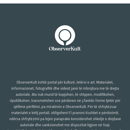
ObserverKult është portal për kulturë, letërsi e art. Materialet,
informacionet, fotografitë dhe videot janë të mbrojtura me të drejta
autoriale. Ato nuk mund të kopjohen, të shtypen, modifikohen,
ripublikohen, transmetohen ose përdoren në çfarëdo forme tjetër për
qëllime përfitimi, pa miratimin e ObserverKult. Për të shfrytëzuar
materialet e këtij portali, obligoheni t'i pranoni Kushtet e përdorimit,
ndërsa shfrytëzimi pa lejen paraprake konsiderohet shkelje e drejtave
autoriale dhe sanksionohet me dispozitat ligjore në fuqi.