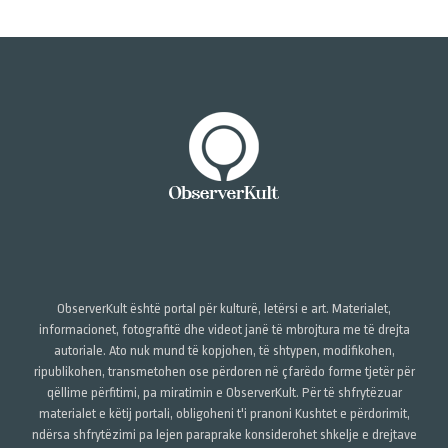
ObserverKult është portal për kulturë, letërsi e art. Materialet,
informacionet, fotografitë dhe videot janë të mbrojtura me të drejta
autoriale. Ato nuk mund të kopjohen, të shtypen, modifikohen,
ripublikohen, transmetohen ose përdoren në çfarëdo forme tjetër për
qëllime përfitimi, pa miratimin e ObserverKult. Për të shfrytëzuar
materialet e këtij portali, obligoheni t'i pranoni Kushtet e përdorimit,
ndërsa shfrytëzimi pa lejen paraprake konsiderohet shkelje e drejtave