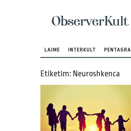
ObserverKult
LAJME
INTERKULT
PENTAGR
Etiketim: Neuroshkenca