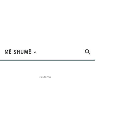
MË SHUMË
reklamë