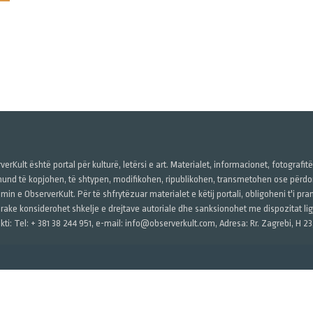
verKult është portal për kulturë, letërsi e art. Materialet, informacionet, fotografit
und të kopjohen, të shtypen, modifikohen, ripublikohen, transmetohen ose përdore
imin e ObserverKult. Për të shfrytëzuar materialet e këtij portali, obligoheni t'i pr
rake konsiderohet shkelje e drejtave autoriale dhe sanksionohet me dispozitat ligj
kti: Tel: + 381 38 244 951, e-mail: info@observerkult.com, Adresa: Rr. Zagrebi, H 23