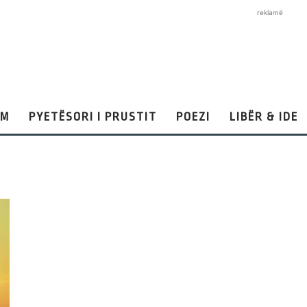
reklamë
AM
PYETËSORI I PRUSTIT
POEZI
LIBËR & IDE