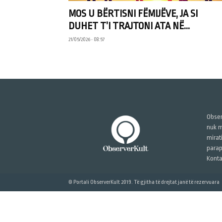
MOS U BËRTISNI FËMIJËVE, JA SI
DUHET T’I TRAJTONI ATA NË...
21/05/2026 • 08:57
Obser
nuk m
mirat
parap
Konta
© Portali ObserverKult 2019. Të gjitha të drejtat janë të rezervuara