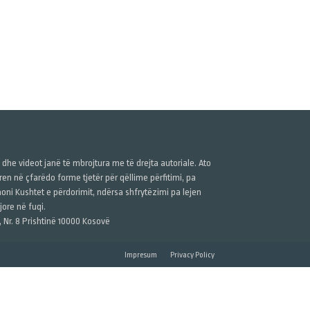
ë dhe videot janë të mbrojtura me të drejta autoriale. Ato
n në çfarëdo forme tjetër për qëllime përfitimi, pa
anoni Kushtet e përdorimit, ndërsa shfrytëzimi pa lejen
ore në fuqi.
, Nr. 8 Prishtinë 10000 Kosovë
Impresum
Privacy Policy