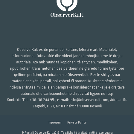
ObserverKult është portal për kulturë, letërsi e art. Materialet,
informacionet, fotografitë dhe videot janë të mbrojtura me të drejta
autoriale. Ato nuk mund të kopjohen, të shtypen, modifikohen,
ripublikohen, transmetohen ose përdoren në çfarëdo forme tjetër për
qëllime përfitimi, pa miratimin e ObserverKult. Për të shfrytëzuar
materialet e këtij portali, obligoheni t'i pranoni Kushtet e përdorimit,
ndërsa shfrytëzimi pa lejen paraprake konsiderohet shkelje e drejtave
autoriale dhe sanksionohet me dispozitat ligjore në fuqi.
Kontakti: Tel: + 381 38 244 951, e-mail: info@observerkult.com, Adresa: Rr.
Zagrebi, H 23, Nr. 8 Prishtinë 10000 Kosovë
Impresum
Privacy Policy
© Portali ObserverKult 2019. Të gjitha të drejtat janë të rezervuara