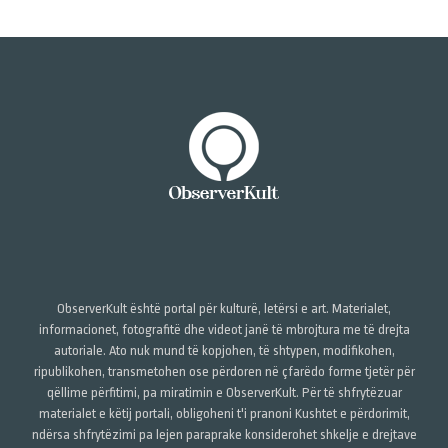
ObserverKult është portal për kulturë, letërsi e art. Materialet,
informacionet, fotografitë dhe videot janë të mbrojtura me të drejta
autoriale. Ato nuk mund të kopjohen, të shtypen, modifikohen,
ripublikohen, transmetohen ose përdoren në çfarëdo forme tjetër për
qëllime përfitimi, pa miratimin e ObserverKult. Për të shfrytëzuar
materialet e këtij portali, obligoheni t'i pranoni Kushtet e përdorimit,
ndërsa shfrytëzimi pa lejen paraprake konsiderohet shkelje e drejtave