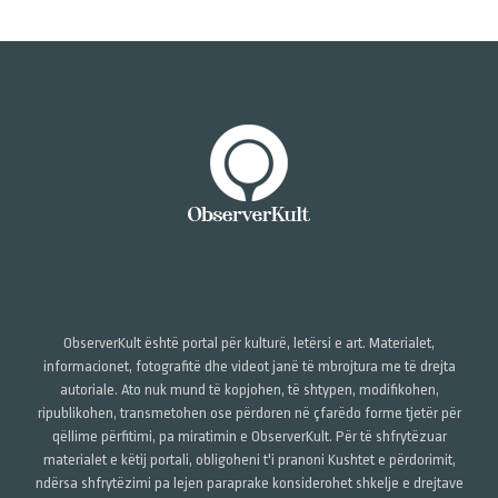
ObserverKult është portal për kulturë, letërsi e art. Materialet,
informacionet, fotografitë dhe videot janë të mbrojtura me të drejta
autoriale. Ato nuk mund të kopjohen, të shtypen, modifikohen,
ripublikohen, transmetohen ose përdoren në çfarëdo forme tjetër për
qëllime përfitimi, pa miratimin e ObserverKult. Për të shfrytëzuar
materialet e këtij portali, obligoheni t'i pranoni Kushtet e përdorimit,
ndërsa shfrytëzimi pa lejen paraprake konsiderohet shkelje e drejtave