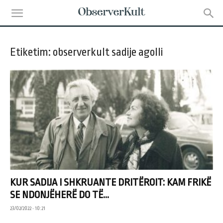
Etiketim: observerkult sadije agolli
KUR SADIJA I SHKRUANTE DRITËROIT: KAM FRIKË
SE NDONJËHERË DO TË...
23/02/2022 • 10:21