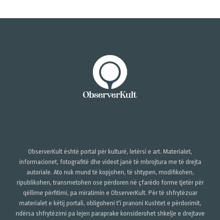
ObserverKult është portal për kulturë, letërsi e art. Materialet,
informacionet, fotografitë dhe videot janë të mbrojtura me të drejta
autoriale. Ato nuk mund të kopjohen, të shtypen, modifikohen,
ripublikohen, transmetohen ose përdoren në çfarëdo forme tjetër për
qëllime përfitimi, pa miratimin e ObserverKult. Për të shfrytëzuar
materialet e këtij portali, obligoheni t'i pranoni Kushtet e përdorimit,
ndërsa shfrytëzimi pa lejen paraprake konsiderohet shkelje e drejtave