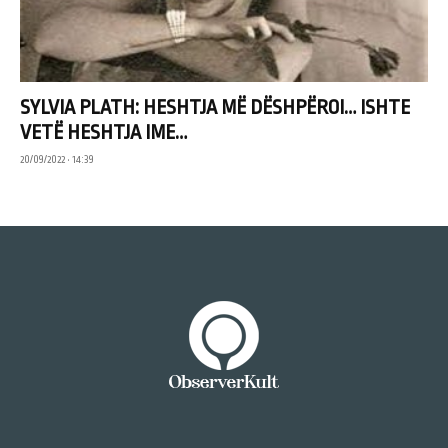
SYLVIA PLATH: HESHTJA MË DËSHPËROI… ISHTE
VETË HESHTJA IME…
20/09/2022 • 14:39