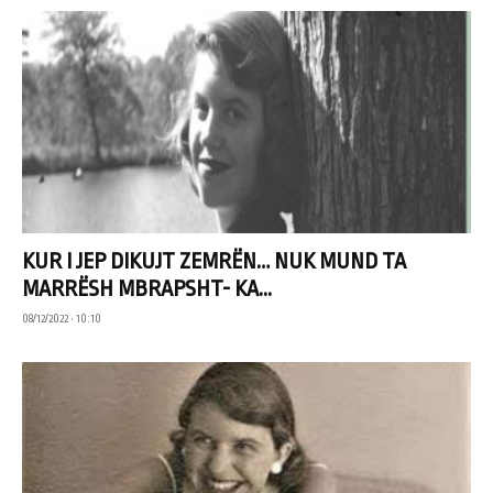
KUR I JEP DIKUJT ZEMRËN… NUK MUND TA
MARRËSH MBRAPSHT- KA...
08/12/2022 • 10:10