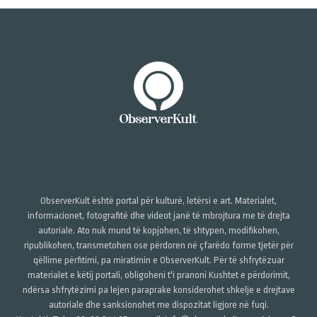
ObserverKult është portal për kulturë, letërsi e art. Materialet,
informacionet, fotografitë dhe videot janë të mbrojtura me të drejta
autoriale. Ato nuk mund të kopjohen, të shtypen, modifikohen,
ripublikohen, transmetohen ose përdoren në çfarëdo forme tjetër për
qëllime përfitimi, pa miratimin e ObserverKult. Për të shfrytëzuar
materialet e këtij portali, obligoheni t'i pranoni Kushtet e përdorimit,
ndërsa shfrytëzimi pa lejen paraprake konsiderohet shkelje e drejtave
autoriale dhe sanksionohet me dispozitat ligjore në fuqi.