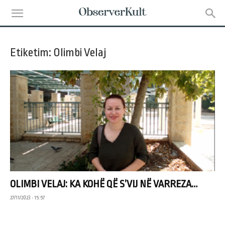
Etiketim: Olimbi Velaj
OLIMBI VELAJ: KA KOHË QË S’VIJ NË VARREZA…
27/11/2023 • 15:57