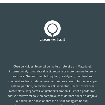
ObserverKult është portal për kulturë, letërsi e art. Materialet,
informacionet, fotografitë dhe videot janë të mbrojtura me të drejta
autoriale. Ato nuk mund të kopjohen, të shtypen, modifikohen,
ripublikohen, transmetohen ose përdoren në çfarëdo forme tjetër për
qëllime përfitimi, pa miratimin e ObserverKult. Për të shfrytëzuar
materialet e këtij portali, obligoheni t'i pranoni Kushtet e përdorimit,
ndërsa shfrytëzimi pa lejen paraprake konsiderohet shkelje e drejtave
autoriale dhe sanksionohet me dispozitat ligjore në fuqi.