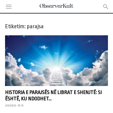
Etiketim: parajsa
HISTORIA E PARAJSËS NË LIBRAT E SHENJTË: SI
ËSHTË, KU NDODHET…
21/02/2025 • 09:18