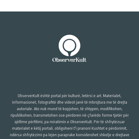
ObserverKult është portal për kulturë, letërsi e art. Materialet,
informacionet, fotografitë dhe videot janë të mbrojtura me të drejta
autoriale. Ato nuk mund të kopjohen, të shtypen, modifikohen,
ripublikohen, transmetohen ose përdoren në çfarëdo forme tjetër për
qëllime përfitimi, pa miratimin e ObserverKult. Për të shfrytëzuar
materialet e këtij portali, obligoheni t'i pranoni Kushtet e përdorimit,
ndërsa shfrytëzimi pa lejen paraprake konsiderohet shkelje e drejtave