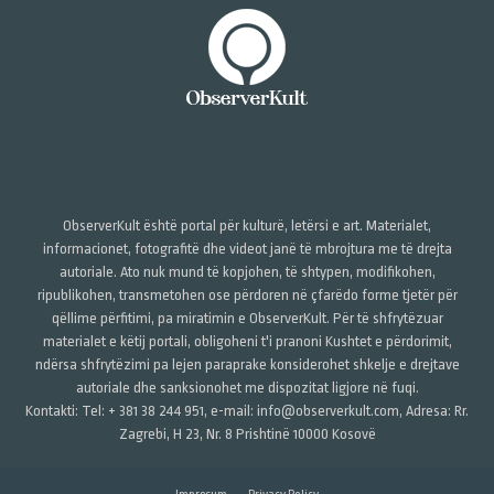
ObserverKult është portal për kulturë, letërsi e art. Materialet,
informacionet, fotografitë dhe videot janë të mbrojtura me të drejta
autoriale. Ato nuk mund të kopjohen, të shtypen, modifikohen,
ripublikohen, transmetohen ose përdoren në çfarëdo forme tjetër për
qëllime përfitimi, pa miratimin e ObserverKult. Për të shfrytëzuar
materialet e këtij portali, obligoheni t'i pranoni Kushtet e përdorimit,
ndërsa shfrytëzimi pa lejen paraprake konsiderohet shkelje e drejtave
autoriale dhe sanksionohet me dispozitat ligjore në fuqi.
Kontakti: Tel: + 381 38 244 951, e-mail: info@observerkult.com, Adresa: Rr.
Zagrebi, H 23, Nr. 8 Prishtinë 10000 Kosovë