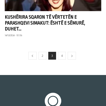
KUSHËRIRA SQARON TË VËRTETËN E
PARASHQEVI SIMAKUT: ËSHTË E SËMURË,
DUHET...
14/12/2024 • 10:06
2
3
4