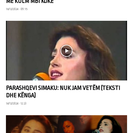
ME KULM MBI KOKË
16/12/2024 • 09:15
PARASHQEVI SIMAKU: NUK JAM VETËM (TEKSTI
DHE KËNGA)
14/12/2024 • 12:23