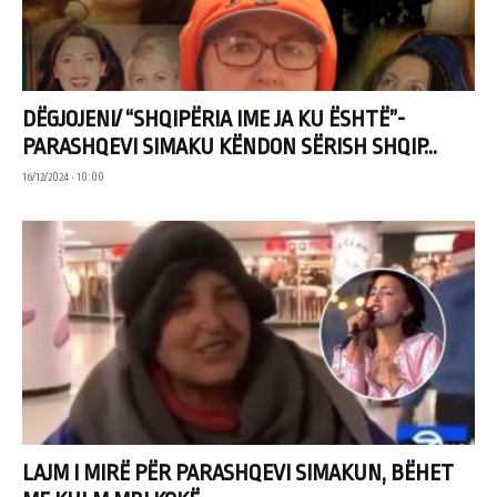
DËGJOJENI/ “SHQIPËRIA IME JA KU ËSHTË”-
PARASHQEVI SIMAKU KËNDON SËRISH SHQIP...
16/12/2024 • 10:00
LAJM I MIRË PËR PARASHQEVI SIMAKUN, BËHET