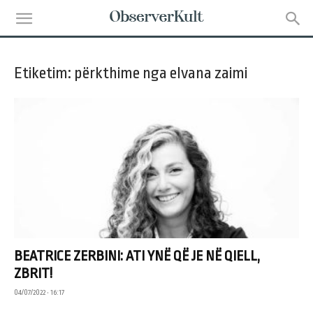
Etiketim: përkthime nga elvana zaimi
BEATRICE ZERBINI: ATI YNË QË JE NË QIELL,
ZBRIT!
04/07/2022 • 16:17