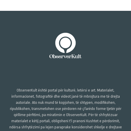
ObserverKult është portal për kulturë, letërsi e art. Materialet,
informacionet, fotografitë dhe videot janë të mbrojtura me të drejta
autoriale. Ato nuk mund të kopjohen, të shtypen, modifikohen,
ripublikohen, transmetohen ose përdoren në çfarëdo forme tjetër për
qëllime përfitimi, pa miratimin e ObserverKult. Për të shfrytëzuar
materialet e këtij portali, obligoheni t'i pranoni Kushtet e përdorimit,
ndërsa shfrytëzimi pa lejen paraprake konsiderohet shkelje e drejtave